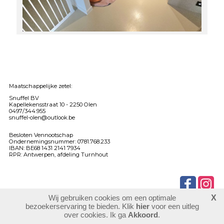
Maatschappelijke zetel:
Snuffel BV
Kapellekensstraat 10 -
2250 Olen
0497/344.955
snuffel-olen@outlook.be
Besloten Vennootschap
Ondernemingsnummer: 0781.768.233
IBAN: BE68 1431 2141 7934
RPR: Antwerpen, afdeling Turnhout
Wij gebruiken cookies om een optimale
X
902645
bezoekers
bezoekerservaring te bieden. Klik
hier
voor een uitleg
login
over cookies. Ik ga
Akkoord
.
website maken
laatste wijziging: 03-06-2026