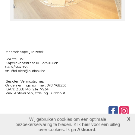
Maatschappelijke zetel:
Snuffel BV
Kapellekensstraat 10 -
2250 Olen
0497/344.955
snuffel-olen@outlook.be
Besloten Vennootschap
Ondernemingsnummer: 0781.768.233
IBAN: BE68 1431 2141 7934
RPR: Antwerpen, afdeling Turnhout
Wij gebruiken cookies om een optimale
X
901421
bezoekers
bezoekerservaring te bieden. Klik
hier
voor een uitleg
login
over cookies. Ik ga
Akkoord
.
website maken
laatste wijziging: 03-06-2026