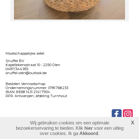
Maatschappelijke zetel:
Snuffel BV
Kapellekensstraat 10 -
2250 Olen
0497/344.955
snuffel-olen@outlook.be
Besloten Vennootschap
Ondernemingsnummer: 0781.768.233
IBAN: BE68 1431 2141 7934
RPR: Antwerpen, afdeling Turnhout
Wij gebruiken cookies om een optimale
X
901424
bezoekers
bezoekerservaring te bieden. Klik
hier
voor een uitleg
login
over cookies. Ik ga
Akkoord
.
website maken
laatste wijziging: 03-06-2026